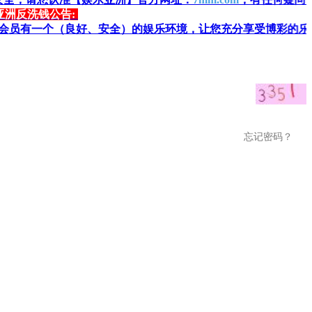
钱公告:
一个（
良好、安全
）的娱乐环境，让您充分享受博彩的乐趣。
娱
忘记密码？