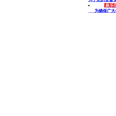
娱乐亚洲反洗
为确保广大会员有