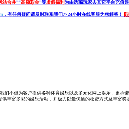
om
，有任何疑问请及时联系我们7×24小时在线客服为您解答！
娱
分享受博彩的乐趣。
娱乐亚洲
杜绝洗钱
（
非法/不良资金
）
行为
取款
需要核实您的身份信息！给您带来的不便敬请谅解。
。成立至今，我们不但为客户提供各种体育娱乐以及多元化网上娱乐，
提供丰富多彩的娱乐活动，并极力以最优质的收费方式及丰富奖