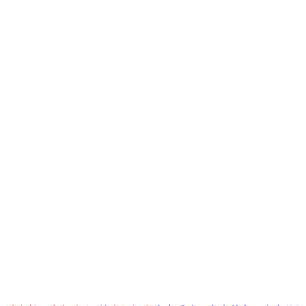
网站合并
”“
高额彩金
”等
虚假福利
为由诱骗玩家去其它平台充值娱